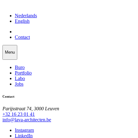
Nederlands
English
Contact
Menu
Buro
Portfolio
Labo
Jobs
Contact
Parijsstraat 74, 3000 Leuven
+32 16 23 01 41
info@lava-architecten.be
Instagram
LinkedIn