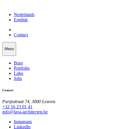
Nederlands
English
Contact
Menu
Buro
Portfolio
Labo
Jobs
Contact
Parijsstraat 74, 3000 Leuven
+32 16 23 01 41
info@lava-architecten.be
Instagram
LinkedIn